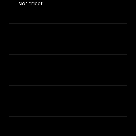
slot gacor