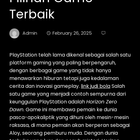
Terbaik
Admin
February 26, 2025
PlayStation telah lama dikenal sebagai salah satu
platform gaming yang paling berpengaruh,
dengan berbagai game yang tidak hanya
menawarkan hiburan tetapi juga kedalaman
cerita dan inovasi gameplay.
link judi bola
Salah
satu game yang menjadi contoh sempurna dari
keunggulan PlayStation adalah
Horizon Zero
Dawn
. Game ini membawa pemain ke dunia
pasca-apokaliptik yang dihuni oleh mesin-mesin
raksasa, di mana pemain akan berperan sebagai
Aloy, seorang pemburu muda. Dengan dunia