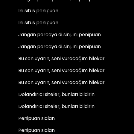
Ini situs penipuan
Ini situs penipuan
Jangan percaya di sini, ini penipuan
Jangan percaya di sini, ini penipuan
Bu son uyarın, seni vuracağım hilekar
Bu son uyarın, seni vuracağım hilekar
Bu son uyarın, seni vuracağım hilekar
Dolandırıcı siteler, bunları bildirin
Dolandırıcı siteler, bunları bildirin
Penipuan sialan
Penipuan sialan