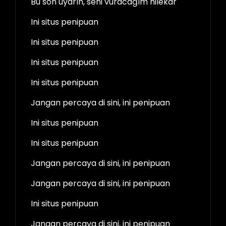
Bu son uyarın, seni vuracağım hilekar
Ini situs penipuan
Ini situs penipuan
Ini situs penipuan
Ini situs penipuan
Jangan percaya di sini, ini penipuan
Ini situs penipuan
Ini situs penipuan
Jangan percaya di sini, ini penipuan
Jangan percaya di sini, ini penipuan
Ini situs penipuan
Jangan percaya di sini, ini penipuan