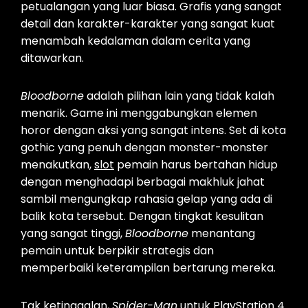
petualangan yang luar biasa. Grafis yang sangat
detail dan karakter-karakter yang sangat kuat
menambah kedalaman dalam cerita yang
ditawarkan.
Bloodborne
adalah pilihan lain yang tidak kalah
menarik. Game ini menggabungkan elemen
horor dengan aksi yang sangat intens. Set di kota
gothic yang penuh dengan monster-monster
menakutkan,
slot
pemain harus bertahan hidup
dengan menghadapi berbagai makhluk jahat
sambil mengungkap rahasia gelap yang ada di
balik kota tersebut. Dengan tingkat kesulitan
yang sangat tinggi,
Bloodborne
menantang
pemain untuk berpikir strategis dan
memperbaiki keterampilan bertarung mereka.
Tak ketinggalan,
Spider-Man
untuk PlayStation 4