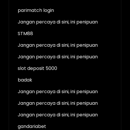
parimatch login
Jangan percaya di sini, ini penipuan
STM88
Jangan percaya di sini, ini penipuan
Jangan percaya di sini, ini penipuan
slot deposit 5000
badak
Jangan percaya di sini, ini penipuan
Jangan percaya di sini, ini penipuan
Jangan percaya di sini, ini penipuan
gandariabet