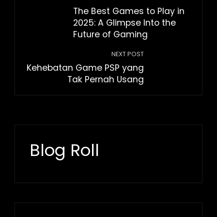
The Best Games to Play in
2025: A Glimpse Into the
Future of Gaming
NEXT POST
Kehebatan Game PSP yang
Tak Pernah Usang
Blog Roll